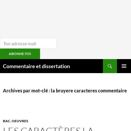
ABONNE-TOI
Aller
Recherche
Commentaire et dissertation
au
MENU
contenu
PRINCI
Archives par mot-clé : la bruyere caracteres commentaire
BAC
,
OEUVRES
LES CARACTÈRES LA