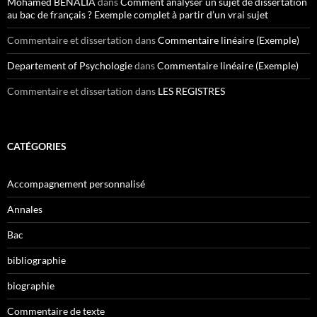
Mohamed BENALIA
dans
Comment analyser un sujet de dissertation
au bac de français ? Exemple complet à partir d’un vrai sujet
Commentaire et dissertation
dans
Commentaire linéaire (Exemple)
Departement of Psychologie
dans
Commentaire linéaire (Exemple)
Commentaire et dissertation
dans
LES REGISTRES
CATÉGORIES
Accompagnement personnalisé
Annales
Bac
bibliographie
biographie
Commentaire de texte