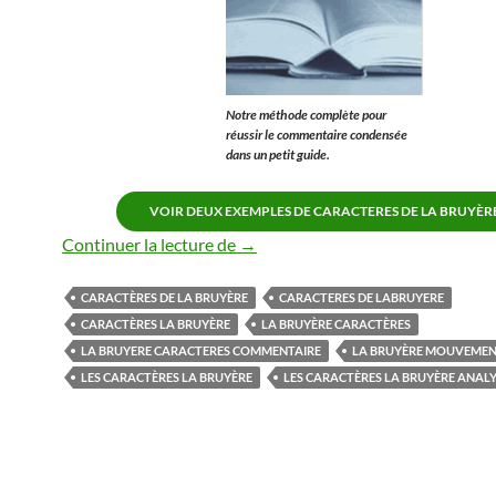
Notre méthode complète pour
réussir le commentaire condensée
dans un petit guide.
VOIR DEUX EXEMPLES DE CARACTERES DE LA BRUYÈR
Les caractères la bruyère
Continuer la lecture de
→
CARACTÈRES DE LA BRUYÈRE
CARACTERES DE LABRUYERE
CARACTÈRES LA BRUYÈRE
LA BRUYÈRE CARACTÈRES
LA BRUYERE CARACTERES COMMENTAIRE
LA BRUYÈRE MOUVEME
LES CARACTÈRES LA BRUYÈRE
LES CARACTÈRES LA BRUYÈRE ANAL