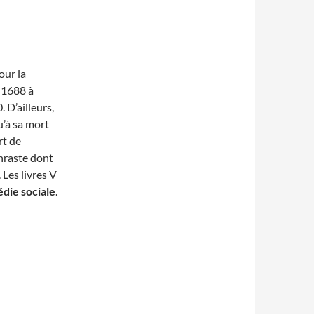
pour la
 1688 à
 D’ailleurs,
u’à sa mort
rt de
phraste dont
. Les livres V
die sociale
.