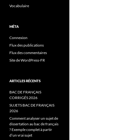
Vocabulaire
MÉTA
Connexion
Flux des publications
Flux des commentaires
Site de WordPress-FR
ARTICLES RÉCENTS
BAC DE FRANÇAIS
CORRIGÉS 2026
SUJETS BAC DE FRANÇAIS
2026
Comment analyser un sujet de
dissertation au bac de français
? Exemple complet à partir
d’un vrai sujet