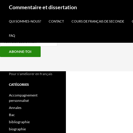
Recherche
Commentaire et dissertation
Inscris-toi à notre newsletter
QUI SOMMES-NOUS?
CONTACT
COURS DE FRANÇAIS DE SECONDE
FAQ
ABONNE-TOI
Aller
au
contenu
Pour s'améliorer en français
CATÉGORIES
Accompagnement
personnalisé
Annales
Bac
bibliographie
biographie