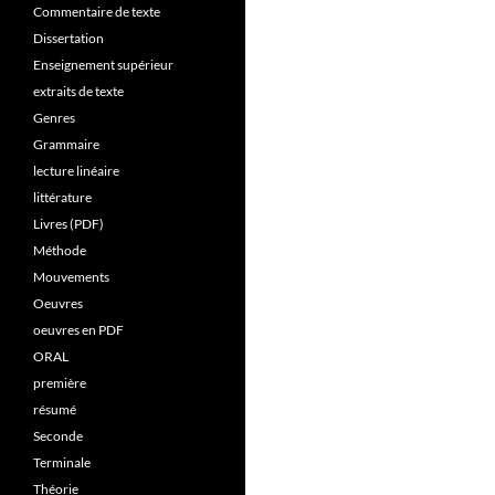
Commentaire de texte
Dissertation
Enseignement supérieur
extraits de texte
Genres
Grammaire
lecture linéaire
littérature
Livres (PDF)
Méthode
Mouvements
Oeuvres
oeuvres en PDF
ORAL
première
résumé
Seconde
Terminale
Théorie