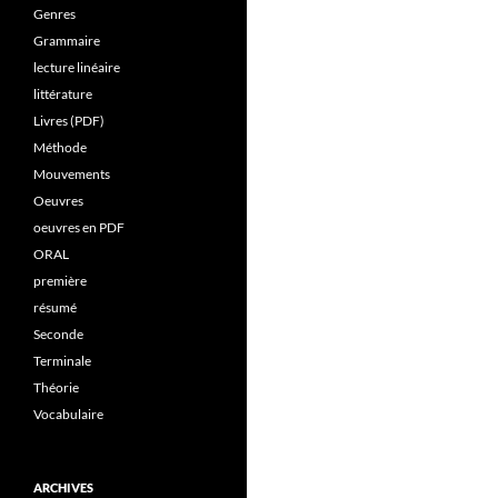
Genres
Grammaire
lecture linéaire
littérature
Livres (PDF)
Méthode
Mouvements
Oeuvres
oeuvres en PDF
ORAL
première
résumé
Seconde
Terminale
Théorie
Vocabulaire
ARCHIVES