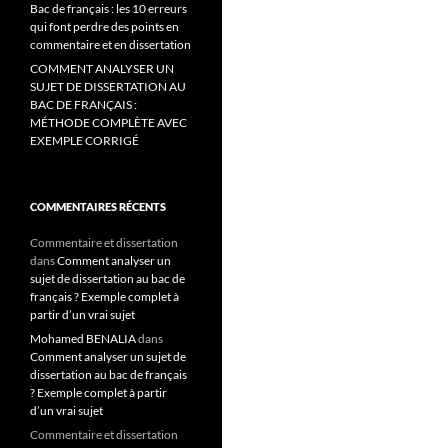
Bac de français : les 10 erreurs
qui font perdre des points en
commentaire et en dissertation
COMMENT ANALYSER UN
SUJET DE DISSERTATION AU
BAC DE FRANÇAIS :
MÉTHODE COMPLÈTE AVEC
EXEMPLE CORRIGÉ
COMMENTAIRES RÉCENTS
Commentaire et dissertation
dans
Comment analyser un
sujet de dissertation au bac de
français ? Exemple complet à
partir d’un vrai sujet
Mohamed BENALIA
dans
Comment analyser un sujet de
dissertation au bac de français
? Exemple complet à partir
d’un vrai sujet
Commentaire et dissertation