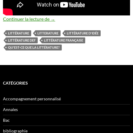
Qu’est-ce que la littérature?
Continuer la lecture de
→
LITTÉRATURE
LITTERATURE
LITTÉRATURE D'IDÉE
LITTÉRATURE DEF
LITTÉRATURE FRANÇAISE
QU'EST-CE QUE LA LITTÉRATURE?
CATÉGORIES
Accompagnement personnalisé
Annales
Bac
bibliographie