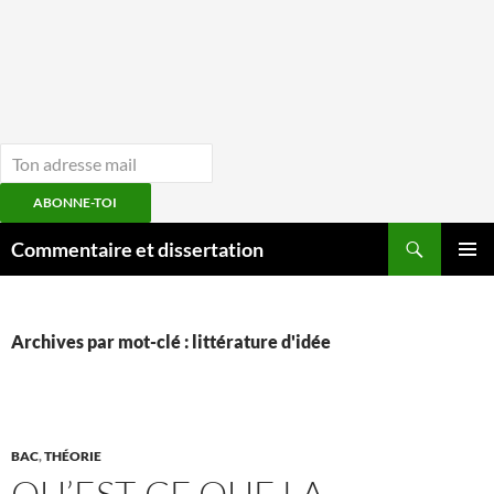
ABONNE-TOI
Aller
Recherche
Commentaire et dissertation
au
MENU
contenu
PRINCI
Archives par mot-clé : littérature d'idée
BAC
,
THÉORIE
QU’EST-CE QUE LA