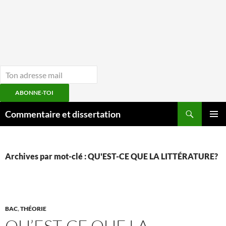
ABONNE-TOI
Aller
Recherche
Commentaire et dissertation
au
MENU
contenu
PRINCI
Archives par mot-clé : QU'EST-CE QUE LA LITTÉRATURE?
BAC
,
THÉORIE
QU’EST-CE QUE LA