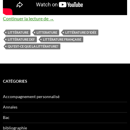
Qu’est-ce que la littérature?
Continuer la lecture de
→
LITTÉRATURE
LITTERATURE
LITTÉRATURE D'IDÉE
LITTÉRATURE DEF
LITTÉRATURE FRANÇAISE
QU'EST-CE QUE LA LITTÉRATURE?
CATÉGORIES
Accompagnement personnalisé
Annales
Bac
bibliographie