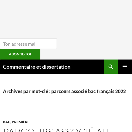
ABONNE-TOI
Aller
Recherche
Commentaire et dissertation
au
MENU
contenu
PRINCI
Archives par mot-clé : parcours associé bac français 2022
BAC
,
PREMIÈRE
PARCOURS ASSOCIÉ AU