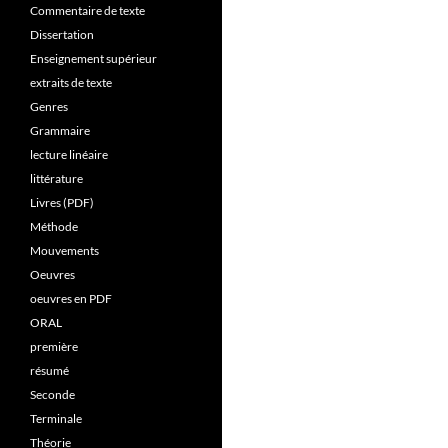
Commentaire de texte
Dissertation
Enseignement supérieur
extraits de texte
Genres
Grammaire
lecture linéaire
littérature
Livres (PDF)
Méthode
Mouvements
Oeuvres
oeuvres en PDF
ORAL
première
résumé
Seconde
Terminale
Théorie