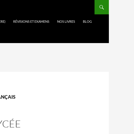
ÈRE)
RÉVISIONS ET EXAMENS
NOS LIVRES
BLOG
RANÇAIS
YCÉE