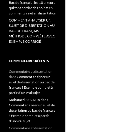
Bac de français : les 10 erreurs
qui font perdre des points en
commentaire et en dissertation
COMMENT ANALYSER UN
SUJET DE DISSERTATION AU
BAC DE FRANÇAIS :
MÉTHODE COMPLÈTE AVEC
EXEMPLE CORRIGÉ
COMMENTAIRES RÉCENTS
Commentaire et dissertation
dans
Comment analyser un
sujet de dissertation au bac de
français ? Exemple complet à
partir d’un vrai sujet
Mohamed BENALIA
dans
Comment analyser un sujet de
dissertation au bac de français
? Exemple complet à partir
d’un vrai sujet
Commentaire et dissertation