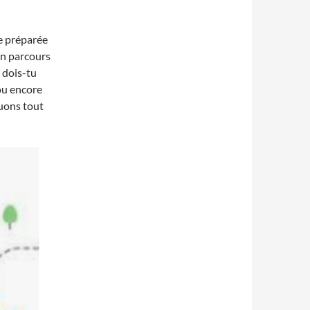
 préparée
un parcours
 dois-tu
 ou encore
uons tout