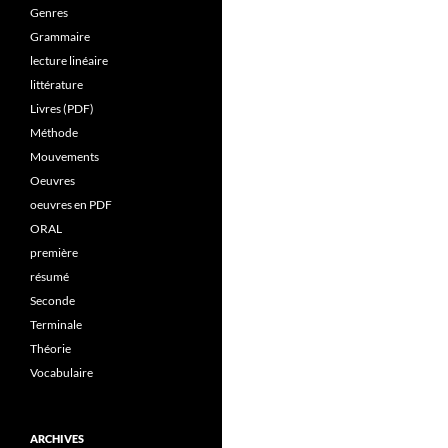
Genres
Grammaire
lecture linéaire
littérature
Livres (PDF)
Méthode
Mouvements
Oeuvres
oeuvres en PDF
ORAL
première
résumé
Seconde
Terminale
Théorie
Vocabulaire
ARCHIVES