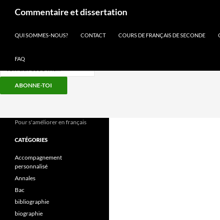
Recherche
Commentaire et dissertation
Inscris-toi à notre newsletter
QUI SOMMES-NOUS?
CONTACT
COURS DE FRANÇAIS DE SECONDE
FAQ
ABONNE-TOI
Aller
au
contenu
Pour s'améliorer en français
CATÉGORIES
Accompagnement
personnalisé
Annales
Bac
bibliographie
biographie