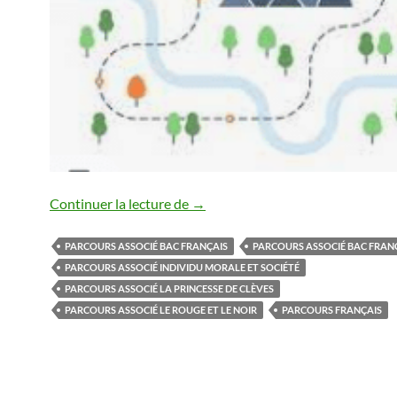
Parcours associé au lycée
Continuer la lecture de
→
PARCOURS ASSOCIÉ BAC FRANÇAIS
PARCOURS ASSOCIÉ BAC FRANÇ
PARCOURS ASSOCIÉ INDIVIDU MORALE ET SOCIÉTÉ
PARCOURS ASSOCIÉ LA PRINCESSE DE CLÈVES
PARCOURS ASSOCIÉ LE ROUGE ET LE NOIR
PARCOURS FRANÇAIS