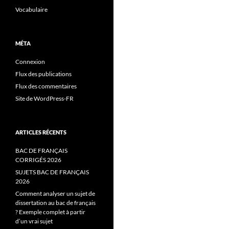
Vocabulaire
MÉTA
Connexion
Flux des publications
Flux des commentaires
Site de WordPress-FR
ARTICLES RÉCENTS
BAC DE FRANÇAIS
CORRIGÉS 2026
SUJETS BAC DE FRANÇAIS
2026
Comment analyser un sujet de
dissertation au bac de français
? Exemple complet à partir
d’un vrai sujet