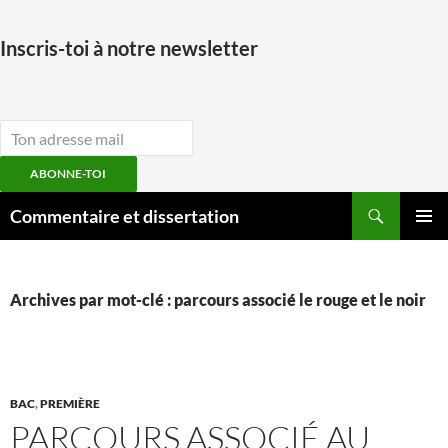
Inscris-toi à notre newsletter
ABONNE-TOI
Aller
Recherche
Commentaire et dissertation
au
MENU
contenu
PRINCI
Archives par mot-clé : parcours associé le rouge et le noir
BAC
,
PREMIÈRE
PARCOURS ASSOCIÉ AU