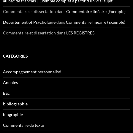
au bac de français ? Exemple complet à partir d’un vrai sujet
Commentaire et dissertation
dans
Commentaire linéaire (Exemple)
Departement of Psychologie
dans
Commentaire linéaire (Exemple)
Commentaire et dissertation
dans
LES REGISTRES
CATÉGORIES
Accompagnement personnalisé
Annales
Bac
bibliographie
biographie
Commentaire de texte