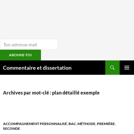
ABONNE-TOI
Aller
Recherche
Commentaire et dissertation
au
MENU
contenu
PRINCI
Archives par mot-clé : plan détaillé exemple
ACCOMPAGNEMENT PERSONNALISÉ
,
BAC
,
MÉTHODE
,
PREMIÈRE
,
SECONDE