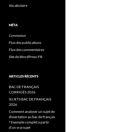
Vocabulaire
MÉTA
Connexion
Flux des publications
Flux des commentaires
Site de WordPress-FR
ARTICLES RÉCENTS
BAC DE FRANÇAIS
CORRIGÉS 2026
SUJETS BAC DE FRANÇAIS
2026
Comment analyser un sujet de
dissertation au bac de français
? Exemple complet à partir
d’un vrai sujet