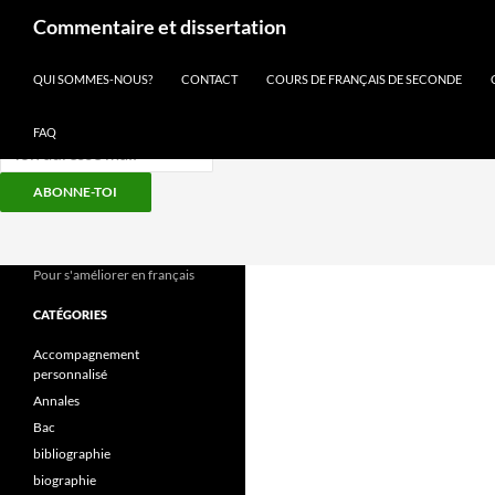
Recherche
Commentaire et dissertation
Inscris-toi à notre newsletter
QUI SOMMES-NOUS?
CONTACT
COURS DE FRANÇAIS DE SECONDE
FAQ
ABONNE-TOI
Aller
au
contenu
Pour s'améliorer en français
CATÉGORIES
Accompagnement
personnalisé
Annales
Bac
bibliographie
biographie