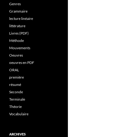
Genres
Grammaire
lecture linéaire
littérature
Livres (PDF)
Méthode
Mouvements
Oeuvres
oeuvres en PDF
ORAL
première
résumé
Seconde
Terminale
Théorie
Vocabulaire
ARCHIVES