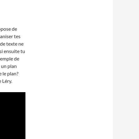
ppose de
ganiser tes
de texte ne
si ensuite tu
exemple de
r un plan
 le plan?
 Léry.