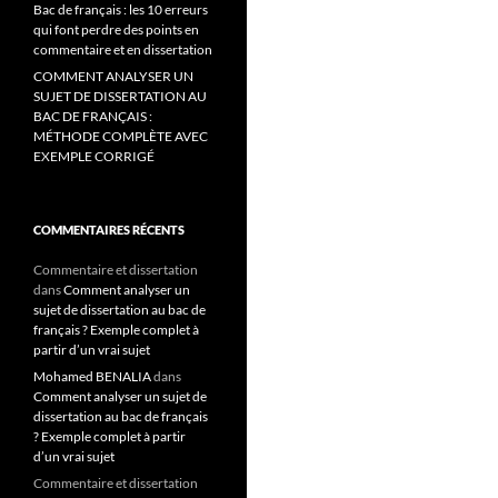
Bac de français : les 10 erreurs
qui font perdre des points en
commentaire et en dissertation
COMMENT ANALYSER UN
SUJET DE DISSERTATION AU
BAC DE FRANÇAIS :
MÉTHODE COMPLÈTE AVEC
EXEMPLE CORRIGÉ
COMMENTAIRES RÉCENTS
Commentaire et dissertation
dans
Comment analyser un
sujet de dissertation au bac de
français ? Exemple complet à
partir d’un vrai sujet
Mohamed BENALIA
dans
Comment analyser un sujet de
dissertation au bac de français
? Exemple complet à partir
d’un vrai sujet
Commentaire et dissertation