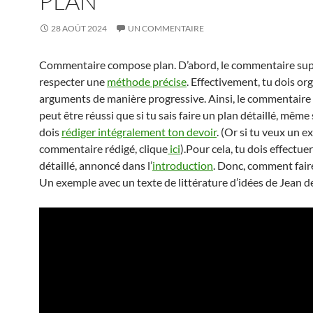
PLAN
28 AOÛT 2024
UN COMMENTAIRE
Commentaire compose plan. D’abord, le commentaire su
respecter une
méthode précise
. Effectivement, tu dois or
arguments de manière progressive. Ainsi, le commentaire 
peut être réussi que si tu sais faire un plan détaillé, même 
dois
rédiger intégralement ton devoir
. (Or si tu veux un 
commentaire rédigé, clique
ici
).Pour cela, tu dois effectue
détaillé, annoncé dans l’
introduction
. Donc, comment faire
Un exemple avec un texte de littérature d’idées de Jean de