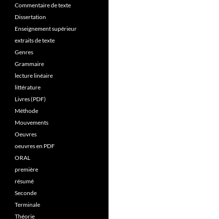
Commentaire de texte
Dissertation
Enseignement supérieur
extraits de texte
Genres
Grammaire
lecture linéaire
littérature
Livres (PDF)
Méthode
Mouvements
Oeuvres
oeuvres en PDF
ORAL
première
résumé
Seconde
Terminale
Théorie