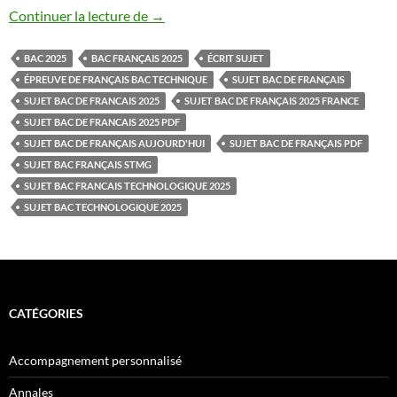
SUJET BAC DE FRANCAIS 2025
Continuer la lecture de
→
BAC 2025
BAC FRANÇAIS 2025
ÉCRIT SUJET
ÉPREUVE DE FRANÇAIS BAC TECHNIQUE
SUJET BAC DE FRANÇAIS
SUJET BAC DE FRANCAIS 2025
SUJET BAC DE FRANÇAIS 2025 FRANCE
SUJET BAC DE FRANCAIS 2025 PDF
SUJET BAC DE FRANÇAIS AUJOURD'HUI
SUJET BAC DE FRANÇAIS PDF
SUJET BAC FRANÇAIS STMG
SUJET BAC FRANCAIS TECHNOLOGIQUE 2025
SUJET BAC TECHNOLOGIQUE 2025
CATÉGORIES
Accompagnement personnalisé
Annales