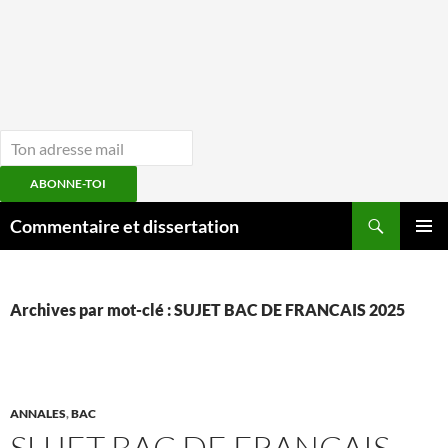
ABONNE-TOI
Aller
Recherche
Commentaire et dissertation
au
MENU
contenu
PRINCI
Archives par mot-clé : SUJET BAC DE FRANCAIS 2025
ANNALES
,
BAC
SUJET BAC DE FRANCAIS