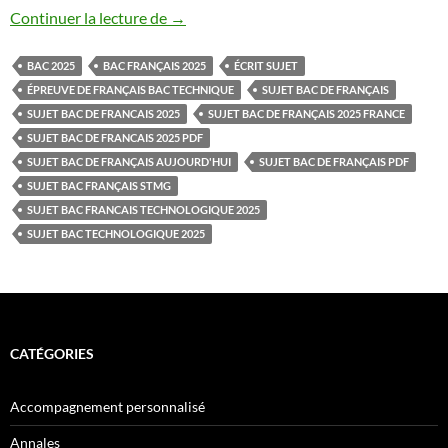
SUJET BAC DE FRANCAIS 2025
Continuer la lecture de
→
BAC 2025
BAC FRANÇAIS 2025
ÉCRIT SUJET
ÉPREUVE DE FRANÇAIS BAC TECHNIQUE
SUJET BAC DE FRANÇAIS
SUJET BAC DE FRANCAIS 2025
SUJET BAC DE FRANÇAIS 2025 FRANCE
SUJET BAC DE FRANCAIS 2025 PDF
SUJET BAC DE FRANÇAIS AUJOURD'HUI
SUJET BAC DE FRANÇAIS PDF
SUJET BAC FRANÇAIS STMG
SUJET BAC FRANCAIS TECHNOLOGIQUE 2025
SUJET BAC TECHNOLOGIQUE 2025
CATÉGORIES
Accompagnement personnalisé
Annales