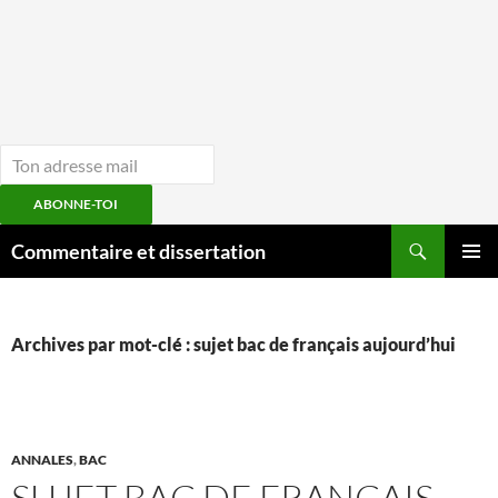
ABONNE-TOI
Aller
Recherche
Commentaire et dissertation
au
MENU
contenu
PRINCI
Archives par mot-clé : sujet bac de français aujourd’hui
ANNALES
,
BAC
SUJET BAC DE FRANCAIS