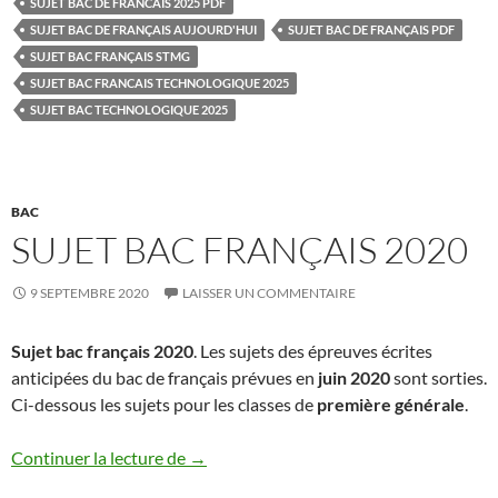
SUJET BAC DE FRANCAIS 2025 PDF
SUJET BAC DE FRANÇAIS AUJOURD'HUI
SUJET BAC DE FRANÇAIS PDF
SUJET BAC FRANÇAIS STMG
SUJET BAC FRANCAIS TECHNOLOGIQUE 2025
SUJET BAC TECHNOLOGIQUE 2025
BAC
SUJET BAC FRANÇAIS 2020
9 SEPTEMBRE 2020
LAISSER UN COMMENTAIRE
Sujet bac français 2020
. Les sujets des épreuves écrites
anticipées du bac de français prévues en
juin 2020
sont sorties.
Ci-dessous les sujets pour les classes de
première générale
.
Sujet bac français 2020
Continuer la lecture de
→