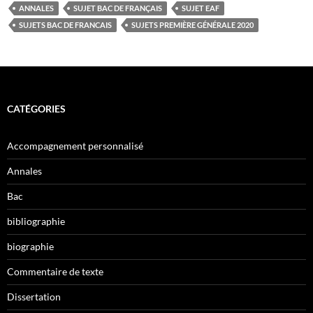
ANNALES
SUJET BAC DE FRANÇAIS
SUJET EAF
SUJETS BAC DE FRANCAIS
SUJETS PREMIÈRE GÉNÉRALE 2020
CATÉGORIES
Accompagnement personnalisé
Annales
Bac
bibliographie
biographie
Commentaire de texte
Dissertation