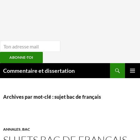
ABONNE-TOI
Aller
Recherche
Commentaire et dissertation
au
MENU
contenu
PRINCI
Archives par mot-clé : sujet bac de français
ANNALES
,
BAC
SUJETS BAC DE FRANÇAIS