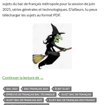
sujets du bac de français métropole pour la session de juin
2025, séries générales et technologiques. D’ailleurs, tu peux
télécharger les sujets au format PDF.
SUJET BAC DE FRANCAIS 2025
Continuer la lecture de
→
BAC 2025
BAC FRANÇAIS 2025
ÉCRIT SUJET
ÉPREUVE DE FRANÇAIS BAC TECHNIQUE
SUJET BAC DE FRANÇAIS
SUJET BAC DE FRANCAIS 2025
SUJET BAC DE FRANÇAIS 2025 FRANCE