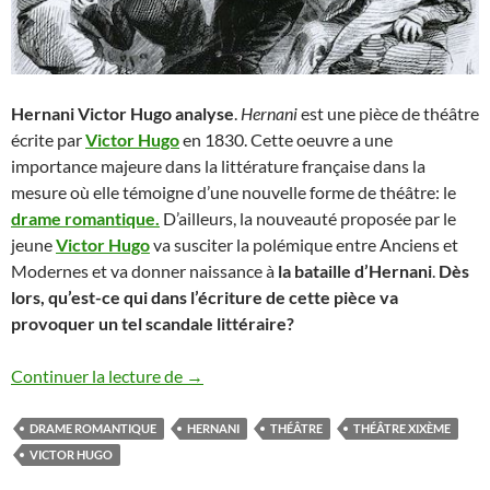
Hernani Victor Hugo analyse
.
Hernani
est une pièce de théâtre
écrite par
Victor Hugo
en 1830. Cette oeuvre a une
importance majeure dans la littérature française dans la
mesure où elle témoigne d’une nouvelle forme de théâtre: le
drame romantique.
D’ailleurs, la nouveauté proposée par le
jeune
Victor Hugo
va susciter la polémique entre Anciens et
Modernes et va donner naissance à
la bataille d’Hernani
.
Dès
lors, qu’est-ce qui dans l’écriture de cette pièce va
provoquer un tel scandale littéraire?
HERNANI Victor Hugo analyse
Continuer la lecture de
→
DRAME ROMANTIQUE
HERNANI
THÉÂTRE
THÉÂTRE XIXÈME
VICTOR HUGO