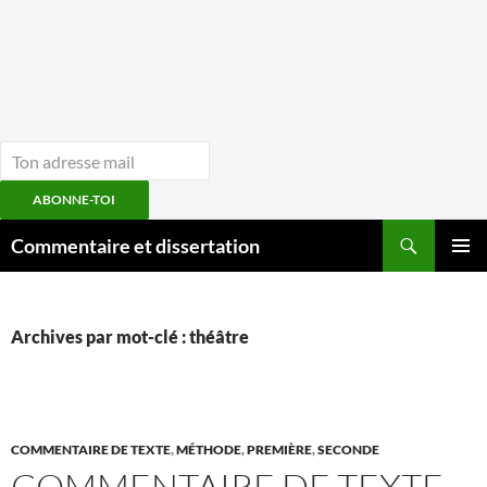
ABONNE-TOI
Aller
Recherche
Commentaire et dissertation
au
MENU
contenu
PRINCI
Archives par mot-clé : théâtre
COMMENTAIRE DE TEXTE
,
MÉTHODE
,
PREMIÈRE
,
SECONDE
COMMENTAIRE DE TEXTE