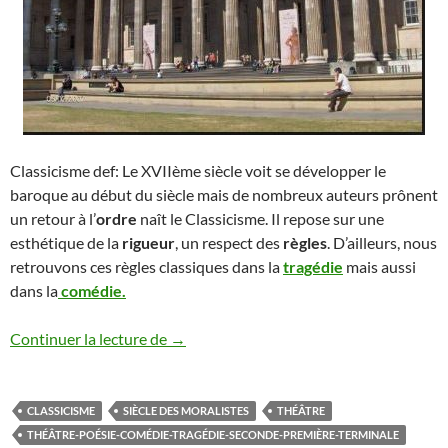
Classicisme def: Le XVIIème siècle voit se développer le
baroque au début du siècle mais de nombreux auteurs prônent
un retour à l’
ordre
naît le Classicisme. Il repose sur une
esthétique de la
rigueur
, un respect des
règles
. D’ailleurs, nous
retrouvons ces règles classiques dans la
tragédie
mais aussi
dans la
comédie.
LE CLASSICISME DEF
Continuer la lecture de
→
CLASSICISME
SIÈCLE DES MORALISTES
THÉÂTRE
THÉÂTRE-POÉSIE-COMÉDIE-TRAGÉDIE-SECONDE-PREMIÈRE-TERMINALE