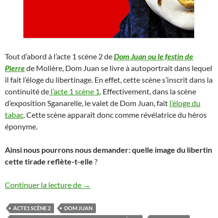
Tout d’abord à l’acte 1 scène 2 de
Dom Juan ou le festin de
Pierre
de Molière, Dom Juan se livre à autoportrait dans lequel
il fait l’éloge du libertinage. En effet, cette scène s’inscrit dans la
continuité de
l’acte 1 scène 1
. Effectivement, dans la scène
d’exposition Sganarelle, le valet de Dom Juan, fait
l’éloge du
tabac
. Cette scène apparaît donc comme révélatrice du héros
éponyme.
Ainsi nous pourrons nous demander: quelle image du libertin
cette tirade reflète-t-elle
?
Dom Juan acte 1 scène 2
Continuer la lecture de
→
ACTE1 SCÈNE 2
DOM JUAN