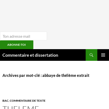
ABONNE-TOI
Aller
Recherche
Commentaire et dissertation
au
MENU
contenu
PRINCI
Archives par mot-clé : abbaye de thélème extrait
BAC
,
COMMENTAIRE DE TEXTE
THELEME