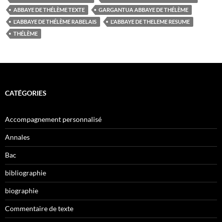
ABBAYE DE THÉLÈME TEXTE
GARGANTUA ABBAYE DE THÉLÈME
L'ABBAYE DE THÉLÈME RABELAIS
L'ABBAYE DE THELEME RESUME
THÉLÈME
CATÉGORIES
Accompagnement personnalisé
Annales
Bac
bibliographie
biographie
Commentaire de texte