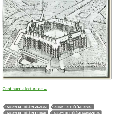
THELEME
Continuer la lecture de
→
ABBAYE DE THÉLÈME ANALYSE
ABBAYE DE THÉLÈME DEVISE
ABBAYE DE THÉLÈME EXTRAIT
ABBAYE DE THÉLÈME GARGANTUA