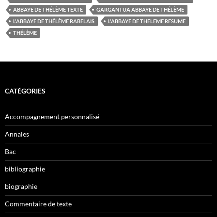
ABBAYE DE THÉLÈME TEXTE
GARGANTUA ABBAYE DE THÉLÈME
L'ABBAYE DE THÉLÈME RABELAIS
L'ABBAYE DE THELEME RESUME
THÉLÈME
CATÉGORIES
Accompagnement personnalisé
Annales
Bac
bibliographie
biographie
Commentaire de texte