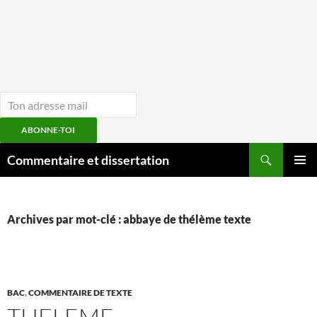
ABONNE-TOI
Aller
Recherche
Commentaire et dissertation
au
MENU
contenu
PRINCI
Archives par mot-clé : abbaye de thélème texte
BAC
,
COMMENTAIRE DE TEXTE
THELEME