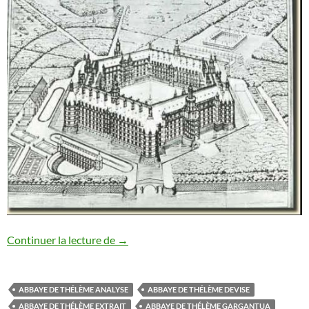
THELEME
Continuer la lecture de
→
ABBAYE DE THÉLÈME ANALYSE
ABBAYE DE THÉLÈME DEVISE
ABBAYE DE THÉLÈME EXTRAIT
ABBAYE DE THÉLÈME GARGANTUA