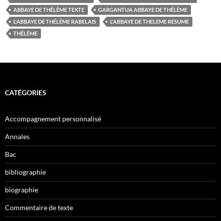
ABBAYE DE THÉLÈME TEXTE
GARGANTUA ABBAYE DE THÉLÈME
L'ABBAYE DE THÉLÈME RABELAIS
L'ABBAYE DE THELEME RESUME
THÉLÈME
CATÉGORIES
Accompagnement personnalisé
Annales
Bac
bibliographie
biographie
Commentaire de texte