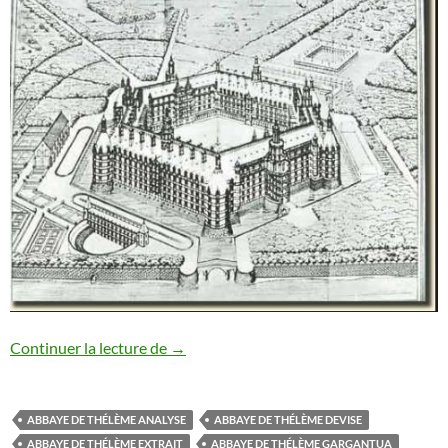
THELEME
Continuer la lecture de
→
ABBAYE DE THÉLÈME ANALYSE
ABBAYE DE THÉLÈME DEVISE
ABBAYE DE THÉLÈME EXTRAIT
ABBAYE DE THÉLÈME GARGANTUA