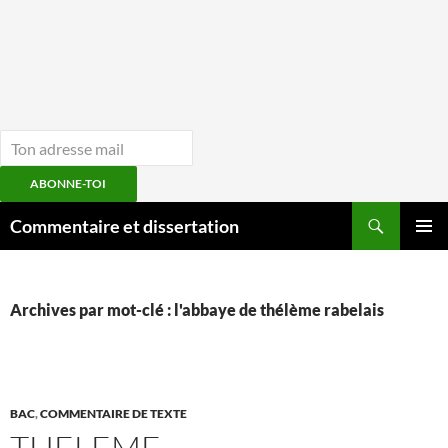
ABONNE-TOI
Aller
Recherche
Commentaire et dissertation
au
MENU
contenu
PRINCI
Archives par mot-clé : l'abbaye de thélème rabelais
BAC
,
COMMENTAIRE DE TEXTE
THELEME