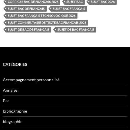
CORRIGÉS BAC DE FRANÇAIS 2026
SUJET BAC
SUJET BAC 2026
SUJET BAC DE FRANÇAIS
SUJET BAC FRANÇAIS
SUJET BAC FRANÇAIS TECHNOLOGIQUE 2026
SUJET COMMENTAIRE DE TEXTE BAC FRANÇAIS 2026
SUJET DE BAC DE FRANÇAIS
SUJET DE BAC FRANÇAIS
CATÉGORIES
Accompagnement personnalisé
Annales
Bac
bibliographie
biographie