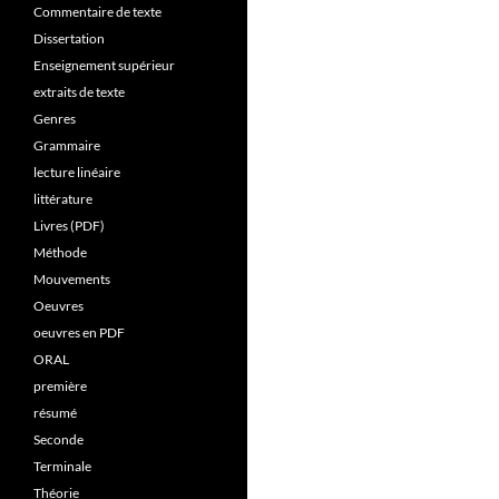
Commentaire de texte
Dissertation
Enseignement supérieur
extraits de texte
Genres
Grammaire
lecture linéaire
littérature
Livres (PDF)
Méthode
Mouvements
Oeuvres
oeuvres en PDF
ORAL
première
résumé
Seconde
Terminale
Théorie