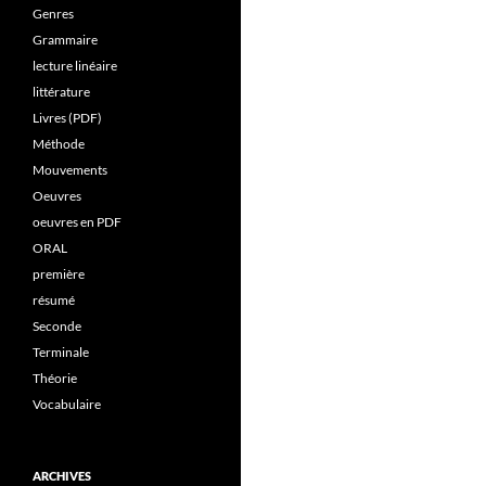
Genres
Grammaire
lecture linéaire
littérature
Livres (PDF)
Méthode
Mouvements
Oeuvres
oeuvres en PDF
ORAL
première
résumé
Seconde
Terminale
Théorie
Vocabulaire
ARCHIVES