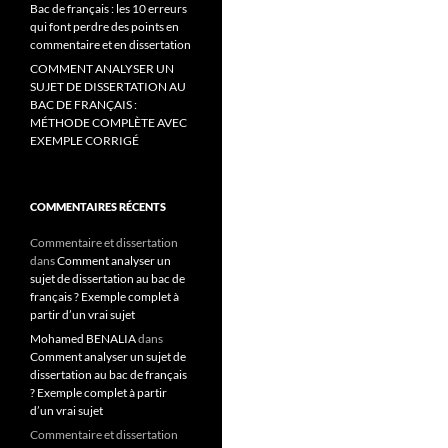
Bac de français : les 10 erreurs
qui font perdre des points en
commentaire et en dissertation
COMMENT ANALYSER UN
SUJET DE DISSERTATION AU
BAC DE FRANÇAIS :
MÉTHODE COMPLÈTE AVEC
EXEMPLE CORRIGÉ
COMMENTAIRES RÉCENTS
Commentaire et dissertation
dans
Comment analyser un
sujet de dissertation au bac de
français ? Exemple complet à
partir d’un vrai sujet
Mohamed BENALIA
dans
Comment analyser un sujet de
dissertation au bac de français
? Exemple complet à partir
d’un vrai sujet
Commentaire et dissertation