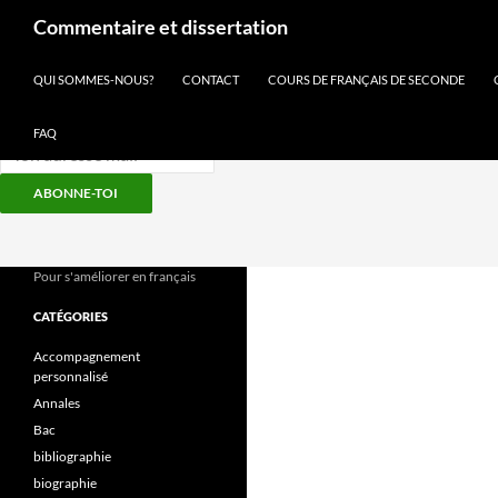
Recherche
Commentaire et dissertation
Inscris-toi à notre newsletter
QUI SOMMES-NOUS?
CONTACT
COURS DE FRANÇAIS DE SECONDE
FAQ
ABONNE-TOI
Aller
au
contenu
Pour s'améliorer en français
CATÉGORIES
Accompagnement
personnalisé
Annales
Bac
bibliographie
biographie