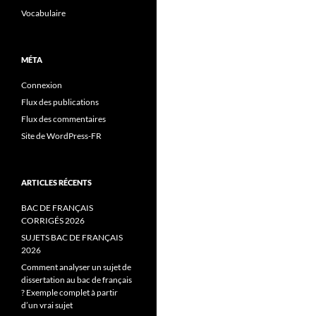
Vocabulaire
MÉTA
Connexion
Flux des publications
Flux des commentaires
Site de WordPress-FR
ARTICLES RÉCENTS
BAC DE FRANÇAIS
CORRIGÉS 2026
SUJETS BAC DE FRANÇAIS
2026
Comment analyser un sujet de
dissertation au bac de français
? Exemple complet à partir
d’un vrai sujet