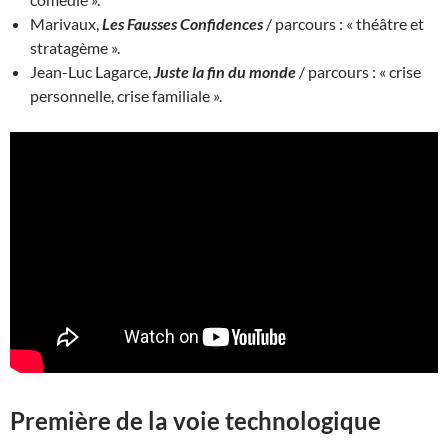
Marivaux,
Les Fausses Confidences
/ parcours : « théâtre et
stratagème ».
Jean-Luc Lagarce,
Juste la fin du monde
/ parcours : « crise
personnelle, crise familiale ».
Première de la voie technologique