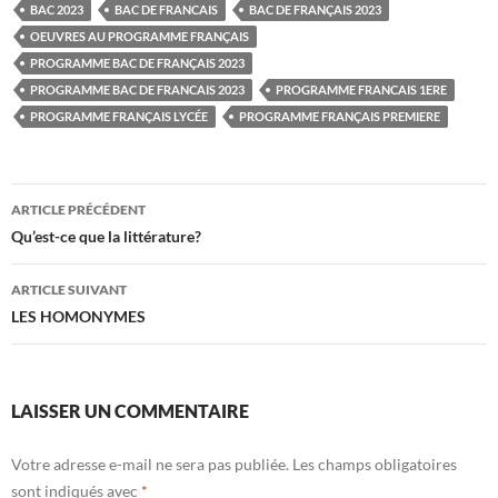
BAC 2023
BAC DE FRANCAIS
BAC DE FRANÇAIS 2023
OEUVRES AU PROGRAMME FRANÇAIS
PROGRAMME BAC DE FRANÇAIS 2023
PROGRAMME BAC DE FRANCAIS 2023
PROGRAMME FRANCAIS 1ERE
PROGRAMME FRANÇAIS LYCÉE
PROGRAMME FRANÇAIS PREMIERE
Navigation
ARTICLE PRÉCÉDENT
des
Qu’est-ce que la littérature?
articles
ARTICLE SUIVANT
LES HOMONYMES
LAISSER UN COMMENTAIRE
Votre adresse e-mail ne sera pas publiée.
Les champs obligatoires
sont indiqués avec
*