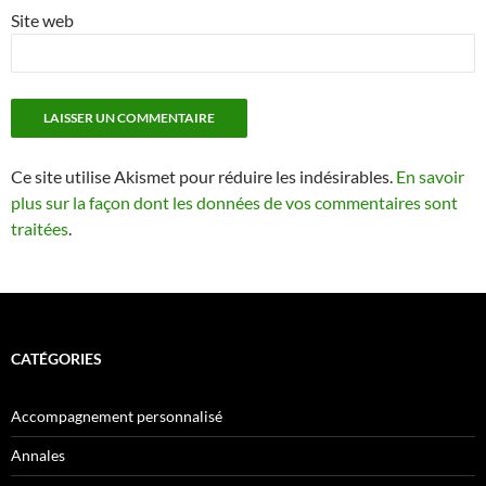
Site web
Ce site utilise Akismet pour réduire les indésirables.
En savoir
plus sur la façon dont les données de vos commentaires sont
traitées
.
CATÉGORIES
Accompagnement personnalisé
Annales