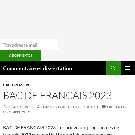
ABONNE-TOI
Aller
Recherche
Commentaire et dissertation
au
MENU
contenu
PRINCI
BAC
,
PREMIÈRE
BAC DE FRANCAIS 2023
22 AOÛT 2022
COMMENTAIRE ET DISSERTATION
LAISSER UN
COMMENTAIRE
BAC DE FRANCAIS 2023. Les nouveaux programmes de
français 2023 sont sortis. Un quart du programme est