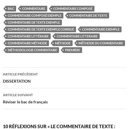
BAC
COMMENTAIRE
COMMENTAIRE COMPOSÉ
COMMENTAIRE COMPOSÉ EXEMPLE
COMMENTAIRE DE TEXTE
COMMENTAIRE DE TEXTE EXEMPLE
COMMENTAIRE DE TEXTE EXEMPLE CORRIGÉ
COMMENTAIRE EXEMPLE
COMMENTAIRE LITTÉRAIRE
COMMENTAIRE LITTERAIRE
COMMENTAIRE MÉTHODE
MÉTHODE
MÉTHODE DU COMMENTAIRE
MÉTHODOLOGIE COMMENTAIRE
PREMIÈRE
Navigation
ARTICLE PRÉCÉDENT
des
DISSERTATION
articles
ARTICLE SUIVANT
Réviser le bac de français
10 RÉFLEXIONS SUR « LE COMMENTAIRE DE TEXTE :