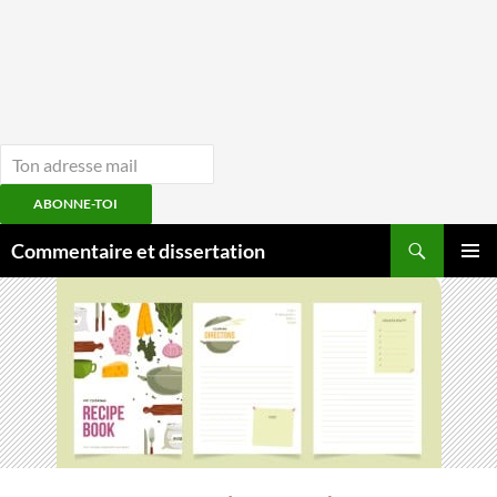
ABONNE-TOI
Aller
Recherche
Commentaire et dissertation
au
MENU
contenu
PRINCI