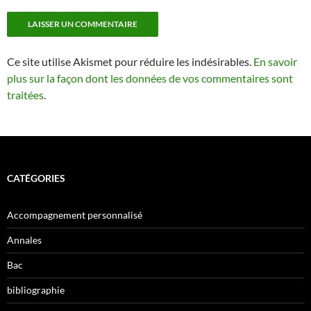
Ce site utilise Akismet pour réduire les indésirables.
En savoir
plus sur la façon dont les données de vos commentaires sont
traitées
.
CATÉGORIES
Accompagnement personnalisé
Annales
Bac
bibliographie