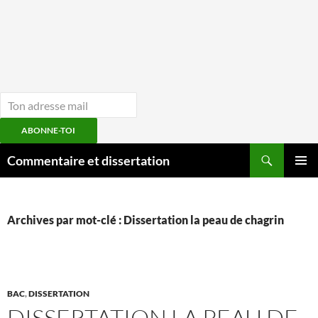
ABONNE-TOI
Aller
Recherche
Commentaire et dissertation
au
MENU
contenu
PRINCI
Archives par mot-clé : Dissertation la peau de chagrin
BAC
,
DISSERTATION
DISSERTATION LA PEAU DE