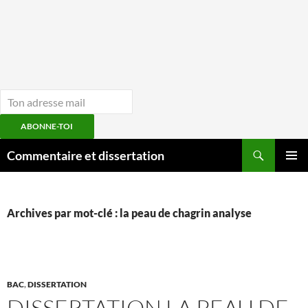
ABONNE-TOI
Aller
Recherche
Commentaire et dissertation
au
MENU
contenu
PRINCI
Archives par mot-clé : la peau de chagrin analyse
BAC
,
DISSERTATION
DISSERTATION LA PEAU DE