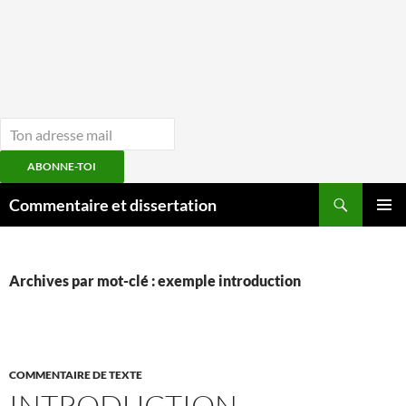
ABONNE-TOI
Aller
Recherche
Commentaire et dissertation
au
MENU
contenu
PRINCI
Archives par mot-clé : exemple introduction
COMMENTAIRE DE TEXTE
INTRODUCTION