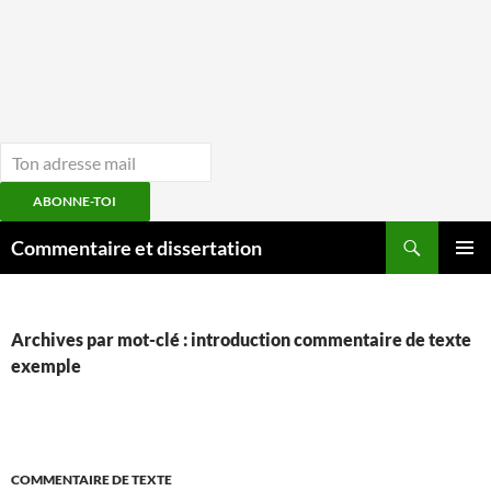
ABONNE-TOI
Aller
Recherche
Commentaire et dissertation
au
MENU
contenu
PRINCI
Archives par mot-clé : introduction commentaire de texte
exemple
COMMENTAIRE DE TEXTE