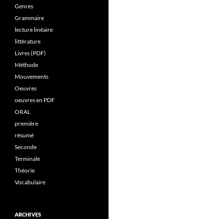
Genres
Grammaire
lecture linéaire
littérature
Livres (PDF)
Méthode
Mouvements
Oeuvres
oeuvres en PDF
ORAL
première
résumé
Seconde
Terminale
Théorie
Vocabulaire
ARCHIVES