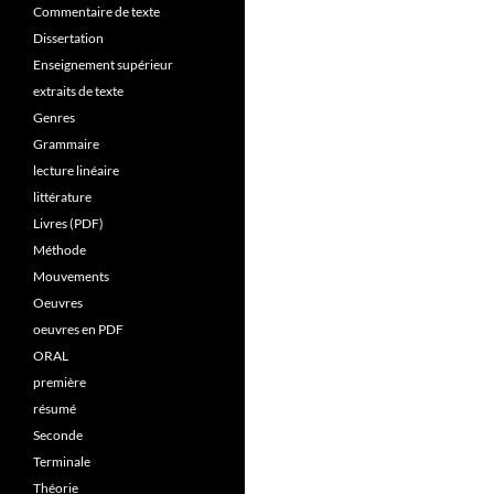
Commentaire de texte
Dissertation
Enseignement supérieur
extraits de texte
Genres
Grammaire
lecture linéaire
littérature
Livres (PDF)
Méthode
Mouvements
Oeuvres
oeuvres en PDF
ORAL
première
résumé
Seconde
Terminale
Théorie