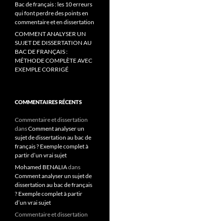
Bac de français : les 10 erreurs
qui font perdre des points en
commentaire et en dissertation
COMMENT ANALYSER UN
SUJET DE DISSERTATION AU
BAC DE FRANÇAIS :
MÉTHODE COMPLÈTE AVEC
EXEMPLE CORRIGÉ
COMMENTAIRES RÉCENTS
Commentaire et dissertation
dans
Comment analyser un
sujet de dissertation au bac de
français ? Exemple complet à
partir d’un vrai sujet
Mohamed BENALIA
dans
Comment analyser un sujet de
dissertation au bac de français
? Exemple complet à partir
d’un vrai sujet
Commentaire et dissertation