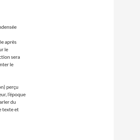
ondensée
ée après
ur le
ction sera
nter le
on) perçu
teur, l’époque
arler du
e texte et
RE