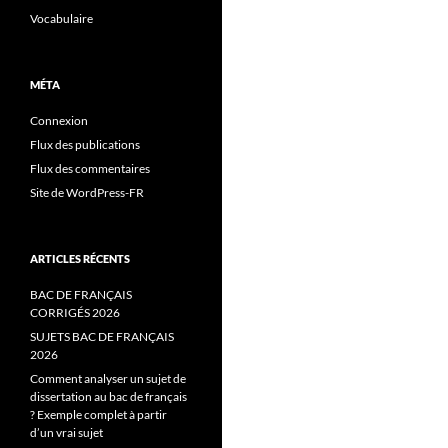
Vocabulaire
MÉTA
Connexion
Flux des publications
Flux des commentaires
Site de WordPress-FR
ARTICLES RÉCENTS
BAC DE FRANÇAIS
CORRIGÉS 2026
SUJETS BAC DE FRANÇAIS
2026
Comment analyser un sujet de
dissertation au bac de français
? Exemple complet à partir
d’un vrai sujet