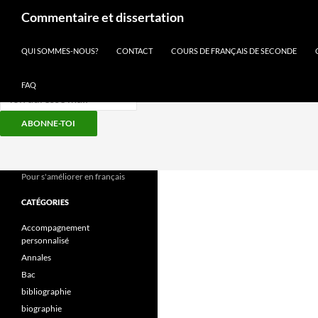
Recherche
Commentaire et dissertation
Inscris-toi à notre newsletter
QUI SOMMES-NOUS?
CONTACT
COURS DE FRANÇAIS DE SECONDE
FAQ
ABONNE-TOI
Aller
au
contenu
Pour s'améliorer en français
CATÉGORIES
Accompagnement
personnalisé
Annales
Bac
bibliographie
biographie