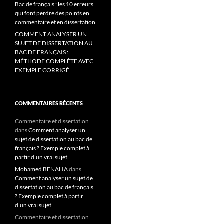
Bac de français : les 10 erreurs
qui font perdre des points en
commentaire et en dissertation
COMMENT ANALYSER UN
SUJET DE DISSERTATION AU
BAC DE FRANÇAIS :
MÉTHODE COMPLÈTE AVEC
EXEMPLE CORRIGÉ
COMMENTAIRES RÉCENTS
Commentaire et dissertation
dans
Comment analyser un
sujet de dissertation au bac de
français ? Exemple complet à
partir d’un vrai sujet
Mohamed BENALIA
dans
Comment analyser un sujet de
dissertation au bac de français
? Exemple complet à partir
d’un vrai sujet
Commentaire et dissertation