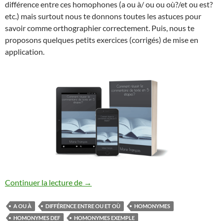
différence entre ces homophones (a ou à/ ou ou où?/et ou est?
etc.) mais surtout nous te donnons toutes les astuces pour
savoir comme orthographier correctement. Puis, nous te
proposons quelques petits exercices (corrigés) de mise en
application.
LES HOMONYMES
Continuer la lecture de
→
A OU À
DIFFÉRENCE ENTRE OU ET OÙ
HOMONYMES
HOMONYMES DEF
HOMONYMES EXEMPLE