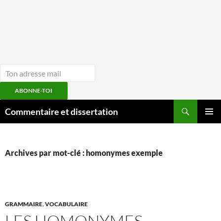
ABONNE-TOI
Aller
Recherche
Commentaire et dissertation
au
MENU
contenu
PRINCI
Archives par mot-clé : homonymes exemple
GRAMMAIRE
,
VOCABULAIRE
LES HOMONYMES