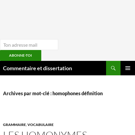
ABONNE-TOI
Aller
Recherche
Commentaire et dissertation
au
MENU
contenu
PRINCI
Archives par mot-clé : homophones définition
GRAMMAIRE
,
VOCABULAIRE
LES HOMONYMES