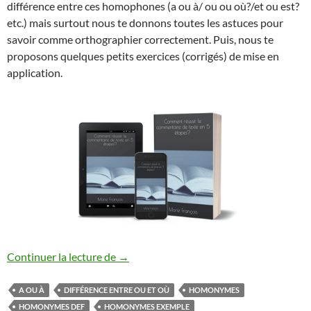
différence entre ces homophones (a ou à/ ou ou où?/et ou est?
etc.) mais surtout nous te donnons toutes les astuces pour
savoir comme orthographier correctement. Puis, nous te
proposons quelques petits exercices (corrigés) de mise en
application.
LES HOMONYMES
Continuer la lecture de
→
A OU À
DIFFÉRENCE ENTRE OU ET OÙ
HOMONYMES
HOMONYMES DEF
HOMONYMES EXEMPLE