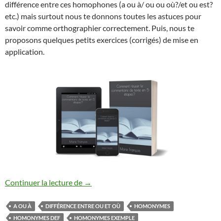
différence entre ces homophones (a ou à/ ou ou où?/et ou est?
etc.) mais surtout nous te donnons toutes les astuces pour
savoir comme orthographier correctement. Puis, nous te
proposons quelques petits exercices (corrigés) de mise en
application.
LES HOMONYMES
Continuer la lecture de
→
A OU À
DIFFÉRENCE ENTRE OU ET OÙ
HOMONYMES
HOMONYMES DEF
HOMONYMES EXEMPLE