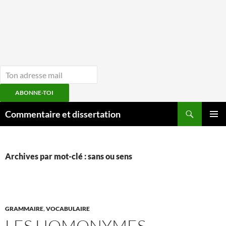
ABONNE-TOI
Aller
Recherche
Commentaire et dissertation
au
MENU
contenu
PRINCI
Archives par mot-clé : sans ou sens
GRAMMAIRE
,
VOCABULAIRE
LES HOMONYMES