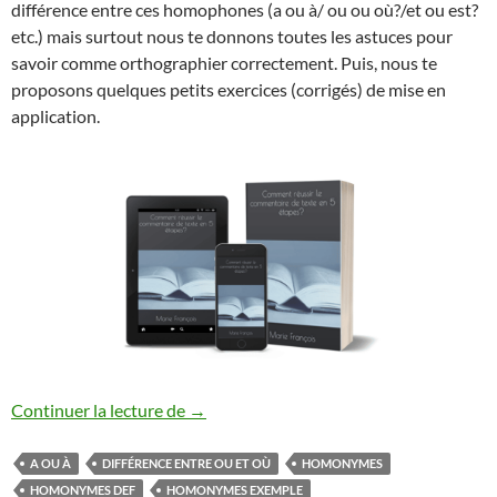
différence entre ces homophones (a ou à/ ou ou où?/et ou est?
etc.) mais surtout nous te donnons toutes les astuces pour
savoir comme orthographier correctement. Puis, nous te
proposons quelques petits exercices (corrigés) de mise en
application.
LES HOMONYMES
Continuer la lecture de
→
A OU À
DIFFÉRENCE ENTRE OU ET OÙ
HOMONYMES
HOMONYMES DEF
HOMONYMES EXEMPLE