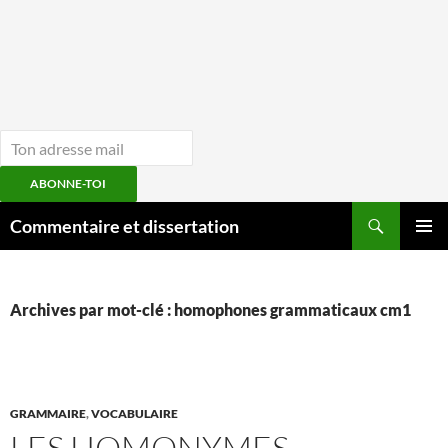
ABONNE-TOI
Aller
Recherche
Commentaire et dissertation
au
MENU
contenu
PRINCI
Archives par mot-clé : homophones grammaticaux cm1
GRAMMAIRE
,
VOCABULAIRE
LES HOMONYMES