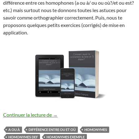
différence entre ces homophones (a ou à/ ou ou où?/et ou est?
etc.) mais surtout nous te donnons toutes les astuces pour
savoir comme orthographier correctement. Puis, nous te
proposons quelques petits exercices (corrigés) de mise en
application.
LES HOMONYMES
Continuer la lecture de
→
A OU À
DIFFÉRENCE ENTRE OU ET OÙ
HOMONYMES
HOMONYMES DEF
HOMONYMES EXEMPLE