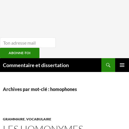
ABONNE-TOI
Aller
Recherche
Commentaire et dissertation
au
MENU
contenu
PRINCI
Archives par mot-clé : homophones
GRAMMAIRE
,
VOCABULAIRE
LES HOMONYMES