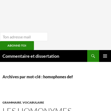
ABONNE-TOI
Aller
Recherche
Commentaire et dissertation
au
MENU
contenu
PRINCI
Archives par mot-clé : homophones def
GRAMMAIRE
,
VOCABULAIRE
LES HOMONYMES