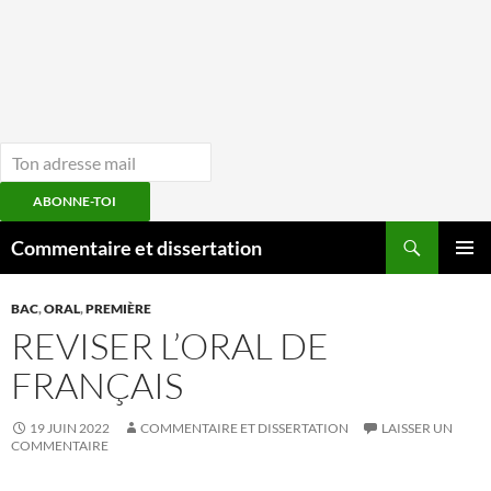
ABONNE-TOI
Aller
Recherche
Commentaire et dissertation
au
MENU
contenu
PRINCI
BAC
,
ORAL
,
PREMIÈRE
REVISER L’ORAL DE
FRANÇAIS
19 JUIN 2022
COMMENTAIRE ET DISSERTATION
LAISSER UN
COMMENTAIRE