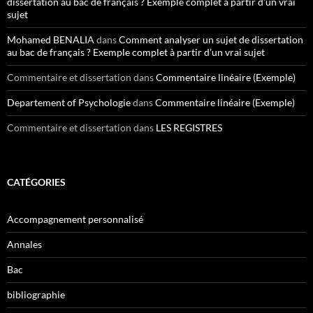
dissertation au bac de français ? Exemple complet à partir d’un vrai
sujet
Mohamed BENALIA
dans
Comment analyser un sujet de dissertation
au bac de français ? Exemple complet à partir d’un vrai sujet
Commentaire et dissertation
dans
Commentaire linéaire (Exemple)
Departement of Psychologie
dans
Commentaire linéaire (Exemple)
Commentaire et dissertation
dans
LES REGISTRES
CATÉGORIES
Accompagnement personnalisé
Annales
Bac
bibliographie