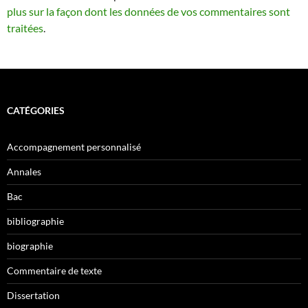
plus sur la façon dont les données de vos commentaires sont
traitées
.
CATÉGORIES
Accompagnement personnalisé
Annales
Bac
bibliographie
biographie
Commentaire de texte
Dissertation